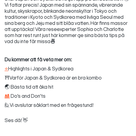
Vi fattar precis! Japan med sin spännande, vibrerande
kultur, skyskrapor, blinkande neonskyltar i Tokyo och
traditioner i Kyoto och Sydkorea med livliga Seoul med
sina berg och Jeju med sitt blåa vatten. Här finns massor
att upptäcka! Våra reseexperter Sophia och Charlotte
som har rest runt just här kommer ge sina bästa tips på
vad du inte får missa
🍜
Du kommer att få veta mer om:
⭐
Highlights i Japan & Sydkorea
⛩️Varför Japan & Sydkorea är en bra kombo
🌏 Bästa tid att åka hit
🎎
Do’s and Don’ts
🙋Vi avslutar såklart med en frågestund!
Ses då! 👋