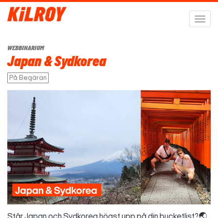
Välj
navig
WEBBINARIUM
Japan & Sydkorea
På Begäran
Står Japan och Sydkorea högst upp på din bucketlist?🌏