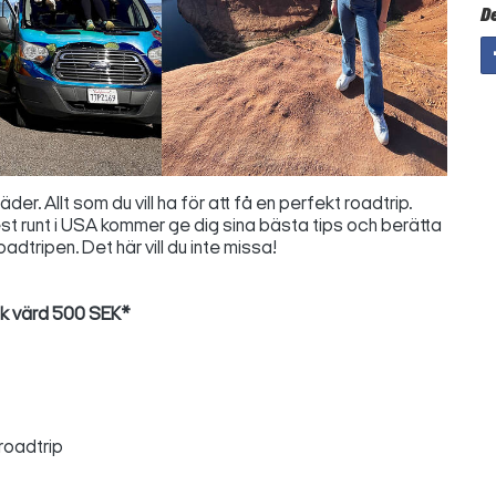
D
. Allt som du vill ha för att få en perfekt roadtrip.
st runt i USA kommer ge dig sina bästa tips och berätta
oadtripen. Det här vill du inte missa!
k värd 500 SEK*
 roadtrip