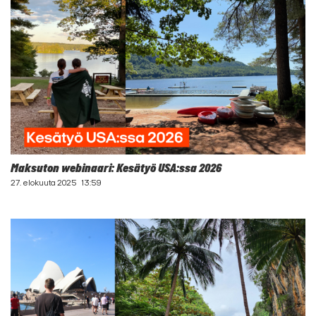
Maksuton webinaari: Kesätyö USA:ssa 2026
27. elokuuta 2025
13:59