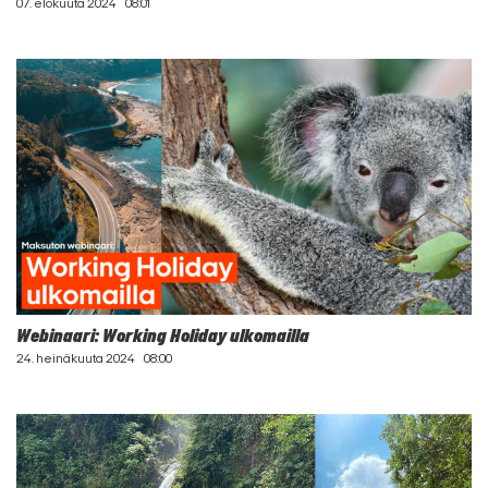
07. elokuuta 2024
08:01
Webinaari: Working Holiday ulkomailla
24. heinäkuuta 2024
08:00