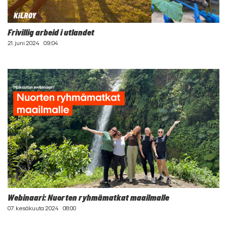
Frivillig arbeid i utlandet
21. juni 2024
09:04
Webinaari: Nuorten ryhmämatkat maailmalle
07. kesäkuuta 2024
08:00