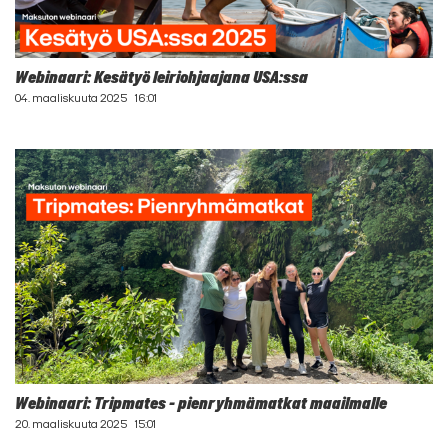
Webinaari: Kesätyö leiriohjaajana USA:ssa
04. maaliskuuta 2025
16:01
Webinaari: Tripmates - pienryhmämatkat maailmalle
20. maaliskuuta 2025
15:01