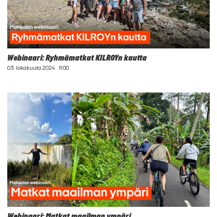
Webinaari: Ryhmämatkat KILROYn kautta
03. lokakuuta 2024
11:00
Webinaari: Matkat maailman ympäri