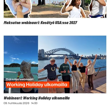
Maksuton webinaari: Kesätyö USA:ssa 2027
Webinaari: Working Holiday ulkomailla
09. huhtikuuta 2026
14:00